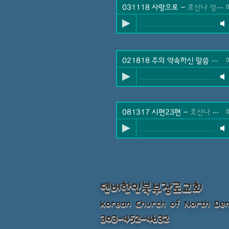
031118 사랑으로
-
호산나 성가대
0
021818 주의 약속하신 말씀 위에서
0
081317 시편23편
-
호산나 성가대
0
덴버한인북부장로교회
Korean Church of North De
303-452-4632