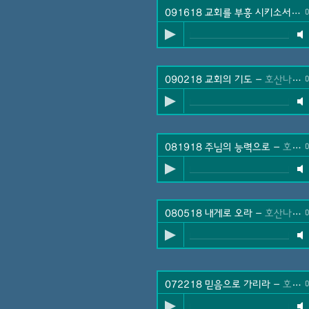
091618 교회를 부흥 시키소서
-
0
090218 교회의 기도
-
호산나 성가대
0
081918 주님의 능력으로
-
호산나 성가대
0
080518 내게로 오라
-
호산나 성가대
0
072218 믿음으로 가리라
-
호산나 성가대
0