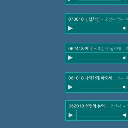
070818 신실하심
-
호산나 성가대
0
062418 예배
-
호산나 성가대
0
061018 사랑하게 하소서
-
호산나 성가대
0
052018 성령의 능력
-
호산나 성가대