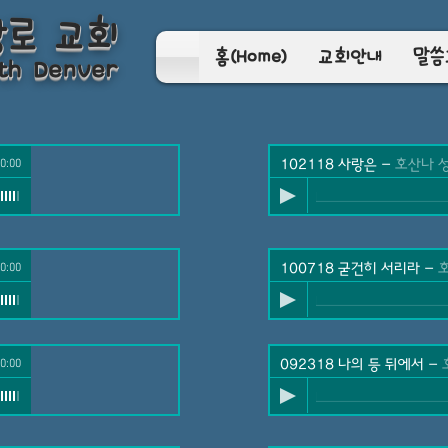
장로 교회
홈(Home)
교회안내
말씀
th Denver
0:00
102118 사랑은
-
호산나 
0:00
100718 굳건히 서리라
-
호산
산나 성가대
0:00
092318 나의 등 뒤에서
-
호산나