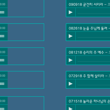
호산나 성가대
0:00
090918 굳건히 서리라
-
호산
0:00
082618 눈을 주님께 돌려
0:00
081218 승리의 주 예수
-
호산나
0:00
072918 주 함께 살리라
-
호산나
0:00