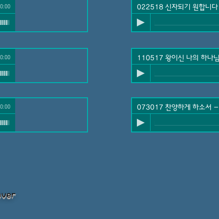
0:00
022518 신자되기 원합니다
0:00
-
호산나 성가대
110517 왕이신 나의 하나
0:00
073017 찬양하게 하소서
nver