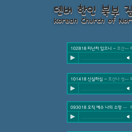
덴버 한인 북부 
Korean Church of Nor
102818 피난처 있으니
-
호산나 성가대
0
101418 신실하심
-
호산나 성가대
0
093018 오직 예수 나의 소망
-
호
0