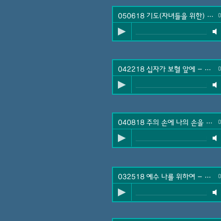
050618 기도(자녀들을 위한)
-
호
0
042218 십자가 보혈 앞에
-
호산
0
040818 주의 손에 나의 손을 포개고
0
032518 예수 나를 위하여
-
호산
0